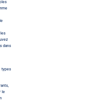
ables
comme
le
bles
ouvez
ées dans
 types
rants,
 le
om