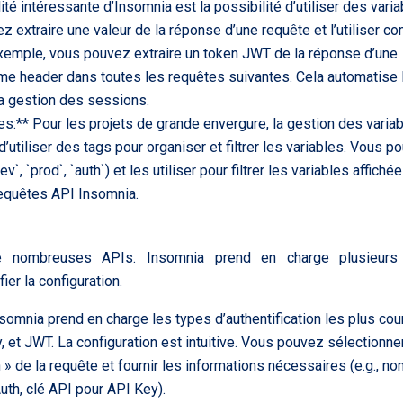
ité intéressante d’Insomnia est la possibilité d’utiliser des vari
z extraire une valeur de la réponse d’une requête et l’utiliser 
exemple, vous pouvez extraire un token JWT de la réponse d’une
comme header dans toutes les requêtes suivantes. Cela automatise 
la gestion des sessions.
les:** Pour les projets de grande envergure, la gestion des varia
utiliser des tags pour organiser et filtrer les variables. Vous p
v`, `prod`, `auth`) et les utiliser pour filtrer les variables affich
s requêtes API Insomnia.
e de nombreuses APIs. Insomnia prend en charge plusieurs
ier la configuration.
somnia prend en charge les types d’authentification les plus cou
 et JWT. La configuration est intuitive. Vous pouvez sélectionner
h » de la requête et fournir les informations nécessaires (e.g., n
uth, clé API pour API Key).