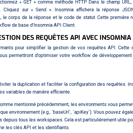
lectionnez « GET » comme méthode HTTP. Dans le champ URL, 
/1`. Cliquez sur « Send ». Insomnia affichera la réponse JS
, le corps de la réponse et le code de statut. Cette première 
rkflow de base d’Insomnia API Client.
ESTION DES REQUÊTES API AVEC INSOMNIA
mants pour simplifier la gestion de vos requêtes API. Cette 
i vous permettront d’optimiser votre workflow de développement
iter la duplication et faciliter la configuration des requêtes. I
es variables de manière efficiente.
* Comme mentionné précédemment, les environments vous permet
aque environnement (e.g., `baseUrl`, `apiKey`). Vous pouvez éga
s depuis tous les workspaces. Cela est particulièrement utile po
les clés API et les identifiants.