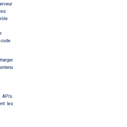
erveur
tes.
rôle
r.
e code
charger
contenu
s APIs.
ent les