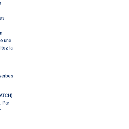
a
des
on
te une
ltez la
 verbes
PATCH).
. Par
r